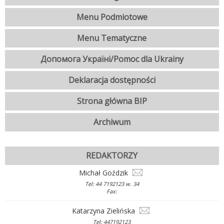
Menu Podmiotowe
Menu Tematyczne
Допомога Україні/Pomoc dla Ukrainy
Deklaracja dostępności
Strona główna BIP
Archiwum
REDAKTORZY
Michał Goździk
Tel: 44 7192123 w. 34
Fax:
Katarzyna Zielińska
Tel: 447192123