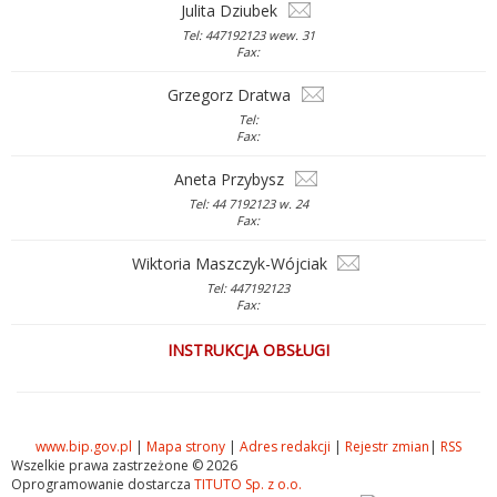
Julita Dziubek
Tel: 447192123 wew. 31
Fax:
Grzegorz Dratwa
Tel:
Fax:
Aneta Przybysz
Tel: 44 7192123 w. 24
Fax:
Wiktoria Maszczyk-Wójciak
Tel: 447192123
Fax:
INSTRUKCJA OBSŁUGI
www.bip.gov.pl
|
Mapa strony
|
Adres redakcji
|
Rejestr zmian
|
RSS
Wszelkie prawa zastrzeżone © 2026
Oprogramowanie dostarcza
TITUTO Sp. z o.o.