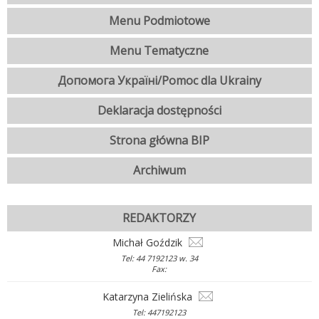
Menu Podmiotowe
Menu Tematyczne
Допомога Україні/Pomoc dla Ukrainy
Deklaracja dostępności
Strona główna BIP
Archiwum
REDAKTORZY
Michał Goździk
Tel: 44 7192123 w. 34
Fax:
Katarzyna Zielińska
Tel: 447192123