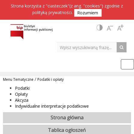
Strona korzysta z "ciasteczek"(z ang. "cookies") zgodnie z
polityką prywatności
.
Rozumiem
/
Menu Tematyczne
Podatki i opłaty
Podatki
Opłaty
Akcyza
Indywidualne interpretacje podatkowe
Strona główna
Tablica ogłoszeń