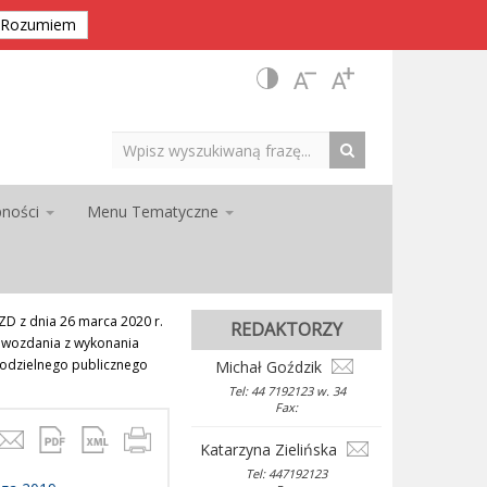
Rozumiem
pności
Menu Tematyczne
 z dnia 26 marca 2020 r.
REDAKTORZY
awozdania z wykonania
modzielnego publicznego
Michał Goździk
Tel: 44 7192123 w. 34
Fax:
Katarzyna Zielińska
Tel: 447192123