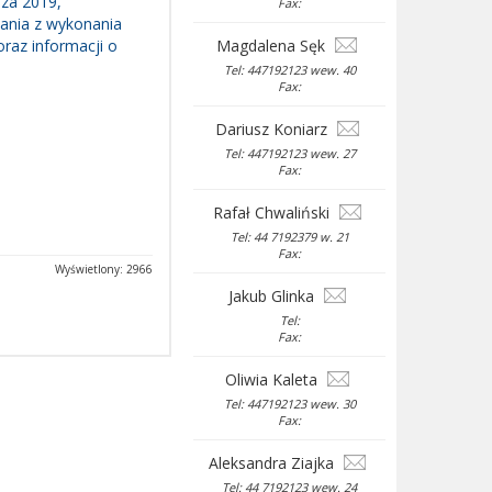
za 2019,
Fax:
dania z wykonania
raz informacji o
Magdalena Sęk
Tel: 447192123 wew. 40
Fax:
Dariusz Koniarz
Tel: 447192123 wew. 27
Fax:
Rafał Chwaliński
Tel: 44 7192379 w. 21
Fax:
Wyświetlony: 2966
Jakub Glinka
Tel:
Fax:
Oliwia Kaleta
Tel: 447192123 wew. 30
Fax:
Aleksandra Ziajka
Tel: 44 7192123 wew. 24