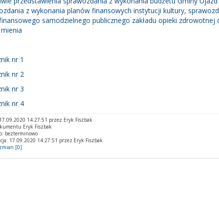
awie przedstawienia sprawozdania z wykonania budżetu Gminy Ujazd 
zdania z wykonania planów finansowych instytucji kultury, sprawoz
finansowego samodzielnego publicznego zakładu opieki zdrowotnej o
 mienia
nik nr 1
nik nr 2
nik nr 3
nik nr 4
7.09.2020 14:27:51 przez Eryk Fiszbak
okumentu Eryk Fiszbak
o: bezterminowo
cja: 17.09.2020 14:27:51 przez Eryk Fiszbak
 zmian [0]