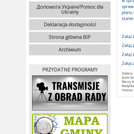
w spr
Допомога Україні/Pomoc dla
sprawo
Ukrainy
planu 
stanie
Deklaracja dostępności
Załącz
Strona główna BIP
Załącz
Archiwum
Załącz
Załącz
PRZYDATNE PROGRAMY
Dodany 1
Autor d
Ważny d
Modyfika
Historia