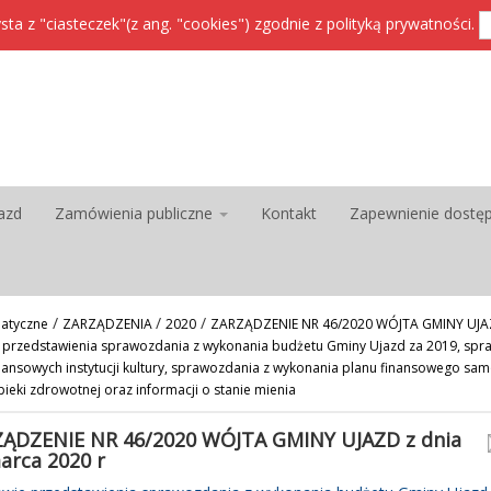
sta z "ciasteczek"(z ang. "cookies") zgodnie z
polityką prywatności
.
azd
Zamówienia publiczne
Kontakt
Zapewnienie dostę
/
/
/
atyczne
ZARZĄDZENIA
2020
ZARZĄDZENIE NR 46/2020 WÓJTA GMINY UJAZD
 przedstawienia sprawozdania z wykonania budżetu Gminy Ujazd za 2019, spr
nansowych instytucji kultury, sprawozdania z wykonania planu finansowego sa
ieki zdrowotnej oraz informacji o stanie mienia
ĄDZENIE NR 46/2020 WÓJTA GMINY UJAZD z dnia
arca 2020 r