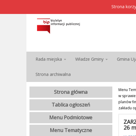
Strona korzy
Rada miejska
Władze Gminy
Gmina Uj
Strona archiwalna
Menu Tem
Strona główna
w sprawie
planów fi
Tablica ogłoszeń
zakładu op
Menu Podmiotowe
ZARZ
26 m
Menu Tematyczne