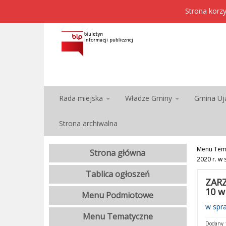
Strona korzy
Rada miejska
Władze Gminy
Gmina Uj
Strona archiwalna
Menu Tem
Strona główna
2020 r. w
Tablica ogłoszeń
ZARZ
10 w
Menu Podmiotowe
w spr
Menu Tematyczne
Dodany 1