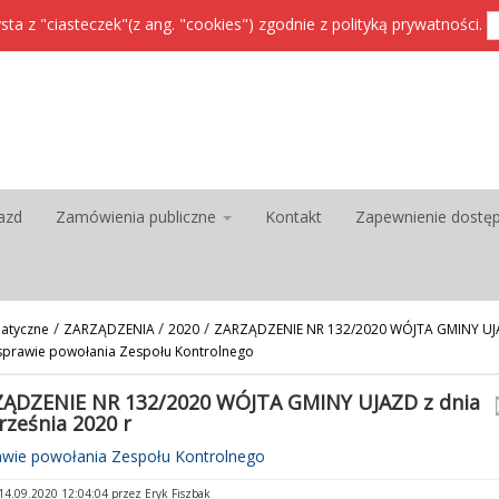
sta z "ciasteczek"(z ang. "cookies") zgodnie z
polityką prywatności
.
azd
Zamówienia publiczne
Kontakt
Zapewnienie dostę
/
/
/
atyczne
ZARZĄDZENIA
2020
ZARZĄDZENIE NR 132/2020 WÓJTA GMINY UJA
 sprawie powołania Zespołu Kontrolnego
ĄDZENIE NR 132/2020 WÓJTA GMINY UJAZD z dnia
rześnia 2020 r
awie powołania Zespołu Kontrolnego
4.09.2020 12:04:04 przez Eryk Fiszbak