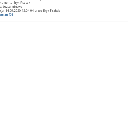
okumentu Eryk Fiszbak
o: bezterminowo
cja: 14.09.2020 12:04:04 przez Eryk Fiszbak
 zmian [0]