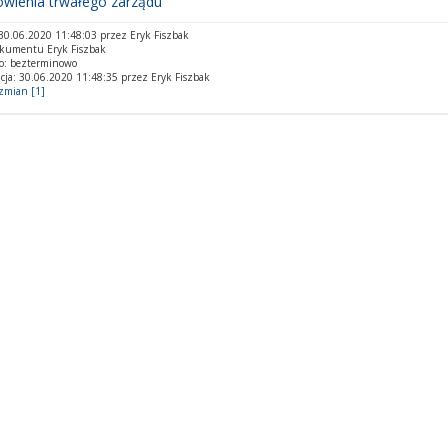
owienia trwałego zarządu
0.06.2020 11:48:03 przez Eryk Fiszbak
okumentu Eryk Fiszbak
o: bezterminowo
cja: 30.06.2020 11:48:35 przez Eryk Fiszbak
 zmian [1]