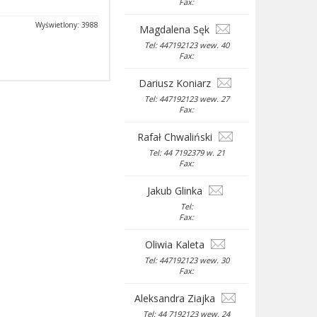
Fax:
Wyświetlony: 3988
Magdalena Sęk
Tel: 447192123 wew. 40
Fax:
Dariusz Koniarz
Tel: 447192123 wew. 27
Fax:
Rafał Chwaliński
Tel: 44 7192379 w. 21
Fax:
Jakub Glinka
Tel:
Fax:
Oliwia Kaleta
Tel: 447192123 wew. 30
Fax:
Aleksandra Ziajka
Tel: 44 7192123 wew. 24