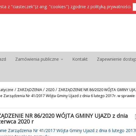
sta z "ciasteczek"(z ang. "cookies") zgodnie z
polityką prywatności
.
azd
Zamówienia publiczne
Kontakt
Zapewnienie dostę
/
/
/
atyczne
ZARZĄDZENIA
2020
ZARZĄDZENIE NR 86/2020 WÓJTA GMINY UJAZ
nie Zarządzenia Nr 41/2017 Wójta Gminy Ujazd z dnia 6 lutego 2017r. w sprawie
ĄDZENIE NR 86/2020 WÓJTA GMINY UJAZD z dnia
zerwca 2020 r
nie Zarządzenia Nr 41/2017 Wójta Gminy Ujazd z dnia 6 lutego 2017r