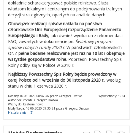
dokładnie scharakteryzować polskie rolnictwo. Służą
władzom lokalnym i centralnym do podejmowania trafnych
decyzji strategicznych, opartych na analizie danych.
Obowiązek realizacji spisów nakłada na państwa
członkowskie Unii Europejskiej rozporządzenie Parlamentu
Europejskiego i Rady
, jak również wynika on z rekomendacji
FAO, zawartych w dokumencie pn.
Światowy program
spisów rolnych rundy 2020 r
. W państwach członkowskich
ONZ
pełne badanie realizowane jest raz na 10 lat i obejmuje
wszystkie gospodarstwa rolne
. Poprzedni Powszechny Spis
Rolny odbył się w Polsce w 2010 r.
Najbliższy Powszechny Spis Rolny będzie prowadzony w
całej Polsce od 1 września do 30 listopada 2020 r.
, według
stanu w dniu 1 czerwca 2020 r.
Dodany 16.06.2020 08:47:46 przez Grzegorz Dratwa
Wyświetlony: 5924
Autor dokumentu Grzegorz Dratwa
Ważny do: bezterminowo
Modyfikacja: 16.06.2020 09:35:21 przez Grzegorz Dratwa
Historia zmian [2]