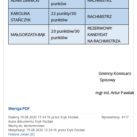
ADAM ZIMNICKI
RACHMISTRZ
punków
KAROLINA
22 punkty/30
RACHMISTRZ
STAŃCZYK
punktów
REZERWOWY
20 punktów/30
MAŁGORZATA BĄK
KANDYDAT
punktów
NA RACHMISTRZA
Gminny Komisarz
Spisowy
mgr inż. Artur Pawlak
Wersja PDF
Dodany 19.08.2020 13:34:16 przez Eryk Fiszbak
Wyświetlony: 4117
Autor dokumentu Eryk Fiszbak
Ważny do: bezterminowo
Modyfikacja: 19.08.2020 13:34:16 przez Eryk Fiszbak
Historia zmian [0]