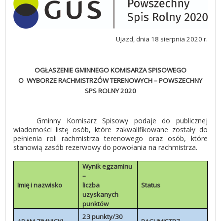
Ujazd, dnia 18 sierpnia 2020 r.
OGŁASZENIE GMINNEGO KOMISARZA SPISOWEGO
O WYBORZE RACHMISTRZÓW TERENOWYCH – POWSZECHNY
SPS ROLNY 2020
Gminny Komisarz Spisowy podaje do publicznej
wiadomości listę osób, które zakwalifikowane zostały do
pełnienia roli rachmistrza terenowego oraz osób, które
stanowią zasób rezerwowy do powołania na rachmistrza.
Wynik egzaminu
–
Imię i nazwisko
liczba
Status
uzyskanych
punktów
23 punkty/30