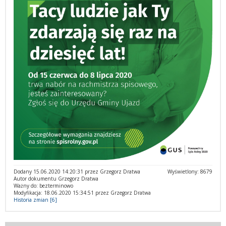
Dodany 15.06.2020 14:20:31 przez Grzegorz Dratwa
Wyświetlony: 8679
Autor dokumentu Grzegorz Dratwa
Ważny do: bezterminowo
Modyfikacja: 18.06.2020 15:34:51 przez Grzegorz Dratwa
Historia zmian [6]