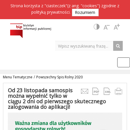
Strona korzysta z "ciasteczek"(z ang. "cookies") zgodnie z
polityką prywatności
.
Rozumiem
/
Menu Tematyczne
Powszechny Spis Rolny 2020
Od 23 listopada samospis
można wypełnić tylko w
ciągu 2 dni od pierwszego skutecznego
zalogowania do aplikacji!