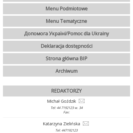
Menu Podmiotowe
Menu Tematyczne
Допомога Україні/Pomoc dla Ukrainy
Deklaracja dostępności
Strona główna BIP
Archiwum
REDAKTORZY
Michał Goździk
Tel: 44 7192123 w. 34
Fax:
Katarzyna Zielińska
Tel: 447192123