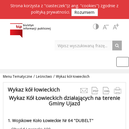
Strona korzysta z "ciasteczek"(z ang. "cookies") zgodnie z
polityką prywatności
.
Rozumiem
/
/
Menu Tematyczne
Leśnictwo
Wykaz kół łowieckich
Wykaz kół łowieckich
Wykaz Kół Łowieckich działających na terenie
Gminy Ujazd
1. Wojskowe Koło Łowieckie Nr 64 "DUBELT"