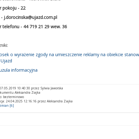
 pokoju - 22
 - j.dorocinska@ujazd.com.pl
 telefonu - 44 719 21 29 wew. 36
niki:
iosek o wyrażenie zgody na umieszczenie reklamy na obiekcie stano
 Ujazd
uzula informacyjna
7.05.2019 10:40:30 przez Sylwia Jaworska
kumentu Aleksandra Ziajka
o: bezterminowo
cja: 24.04.2025 12:16:16 przez Aleksandra Ziajka
 zmian [6]