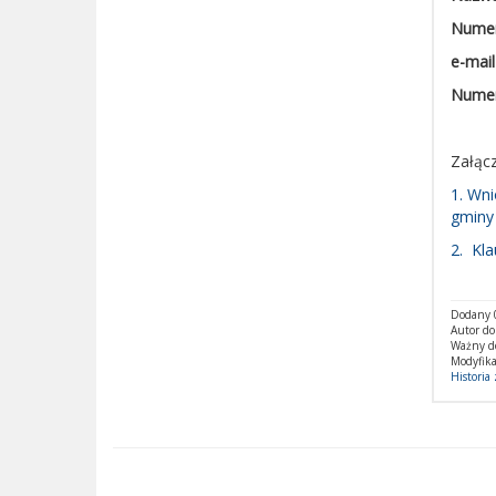
Numer
e-mail
Numer
Załącz
1. Wn
gminy
2. Kla
Dodany 0
Autor do
Ważny d
Modyfika
Historia