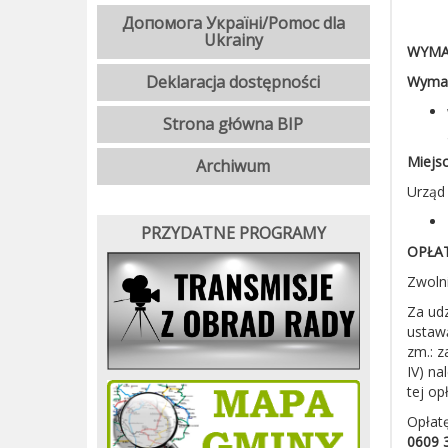
Допомога Україні/Pomoc dla
Ukrainy
WYMA
Deklaracja dostępności
Wymag
Strona główna BIP
Miejsc
Archiwum
Urząd 
PRZYDATNE PROGRAMY
OPŁA
Zwolni
Za udz
ustawą
zm.
: 
IV) na
tej opł
Opłat
0609 