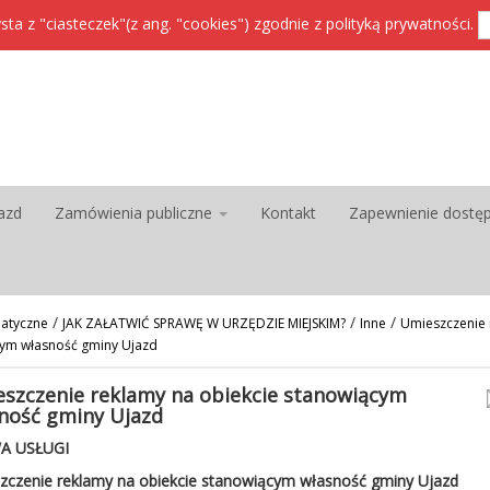
sta z "ciasteczek"(z ang. "cookies") zgodnie z
polityką prywatności
.
azd
Zamówienia publiczne
Kontakt
Zapewnienie dostę
/
/
/
atyczne
JAK ZAŁATWIĆ SPRAWĘ W URZĘDZIE MIEJSKIM?
Inne
Umieszczenie 
ym własność gminy Ujazd
szczenie reklamy na obiekcie stanowiącym
ność gminy Ujazd
A USŁUGI
zczenie reklamy na obiekcie stanowiącym własność gminy Ujazd