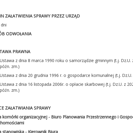
IN ZAŁATWIENIA SPRAWY PRZEZ URZĄD
 dni
ÓB ODWOŁANIA
TAWA PRAWNA
Ustawa z dnia 8 marca 1990 roku o samorządzie gminnym (t.j. Dz.U. z
późn. zm.)
Ustawa z dnia 20 grudnia 1996 r. o gospodarce komunalnej (t.j. Dz.U. 
Ustawa z dnia 16 listopada 2006r. o opłacie skarbowej (t.j. Dz.U. z 20
późn. zm.)
CE ZAŁATWIANIA SPRAWY
komórki organizacyjnej - Biuro Planowania Przestrzennego i Gospo
chomościami
 stanowiska - Kierownik Biura