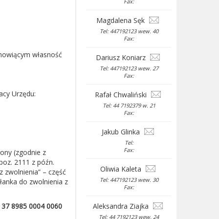
Fax:
Magdalena Sęk
Tel: 447192123 wew. 40
Fax:
tanowiącym własność
Dariusz Koniarz
Tel: 447192123 wew. 27
Fax:
acy Urzędu:
Rafał Chwaliński
Tel: 44 7192379 w. 21
Fax:
Jakub Glinka
Tel:
Fax:
ony (zgodnie z
. poz. 2111 z późn.
Oliwia Kaleta
z zwolnienia” – część
Tel: 447192123 wew. 30
słanka do zwolnienia z
Fax:
:
37 8985 0004 0060
Aleksandra Ziajka
Tel: 44 7192123 wew. 24