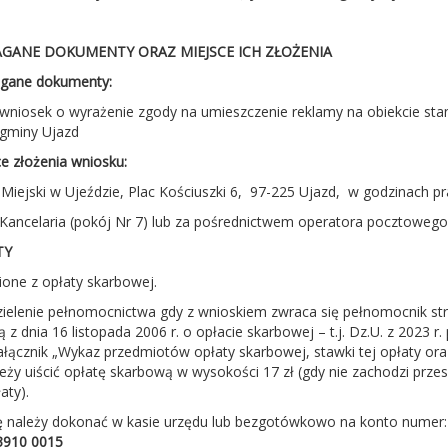
GANE DOKUMENTY ORAZ MIEJSCE ICH ZŁOŻENIA
ane dokumenty:
wniosek o wyrażenie zgody na umieszczenie reklamy na obiekcie s
gminy Ujazd
e złożenia wniosku:
Miejski w Ujeździe, Plac Kościuszki 6,
97-225 Ujazd,
w godzinach pr
Kancelaria
(pokój Nr 7) lub za pośrednictwem operatora pocztowego
TY
one z opłaty skarbowej.
ielenie pełnomocnictwa gdy z wnioskiem zwraca się pełnomocnik str
 z dnia 16 listopada 2006 r. o opłacie skarbowej –
t.j. Dz.U. z 2023 r
załącznik „Wykaz przedmiotów opłaty skarbowej, stawki tej opłaty ora
leży uiścić opłatę skarbową w wysokości 17 zł (gdy nie zachodzi prze
aty).
ę należy dokonać w kasie urzędu lub bezgotówkowo na konto numer
3910 0015