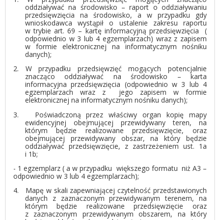
oddziaływać na środowisko – raport o oddziaływaniu
przedsięwzięcia na środowisko, a w przypadku gdy
wnioskodawca wystąpił o ustalenie zakresu raportu
w trybie art. 69 – kartę informacyjną przedsięwzięcia (
odpowiednio w 3 lub 4 egzemplarzach) wraz z zapisem
w formie elektronicznej na informatycznym nośniku
danych);
2.
W przypadku przedsięwzięć mogących potencjalnie
znacząco oddziaływać na środowisko – karta
informacyjna przedsięwzięcia (odpowiednio w 3 lub 4
egzemplarzach wraz z jego zapisem w formie
elektronicznej na informatycznym nośniku danych);
3.
Poświadczoną przez właściwy organ kopię mapy
ewidencyjnej obejmującej przewidywany teren, na
którym będzie realizowane przedsięwzięcie, oraz
obejmującej przewidywany obszar, na który będzie
oddziaływać przedsięwzięcie, z zastrzeżeniem ust. 1a
i 1b;
- 1 egzemplarz ( a w przypadku większego formatu niż A3 –
odpowiednio w 3 lub 4 egzemplarzach);
4.
Mapę w skali zapewniającej czytelność przedstawionych
danych z zaznaczonym przewidywanym terenem, na
którym będzie realizowane przedsięwzięcie oraz
z zaznaczonym przewidywanym obszarem, na który