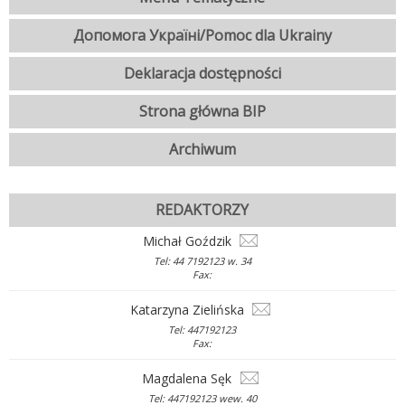
Допомога Україні/Pomoc dla Ukrainy
Deklaracja dostępności
Strona główna BIP
Archiwum
REDAKTORZY
Michał Goździk
Tel: 44 7192123 w. 34
Fax:
Katarzyna Zielińska
Tel: 447192123
Fax:
Magdalena Sęk
Tel: 447192123 wew. 40