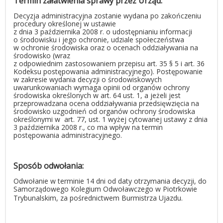
Termin załatwienia sprawy przez Urząd:
Decyzja administracyjna zostanie wydana po zakończeniu
procedury określonej w ustawie
z dnia 3 października 2008 r. o udostępnianiu informacji
o środowisku i jego ochronie, udziale społeczeństwa
w ochronie środowiska oraz o ocenach oddziaływania na
środowisko (wraz
z odpowiednim zastosowaniem przepisu art. 35 § 5 i art. 36
Kodeksu postępowania administracyjnego). Postępowanie
w zakresie wydania decyzji o środowiskowych
uwarunkowaniach wymaga opinii od organów ochrony
środowiska określonych w art. 64 ust. 1, a jeżeli jest
przeprowadzana ocena oddziaływania przedsięwzięcia na
środowisko uzgodnień od organów ochrony środowiska
określonymi w art. 77, ust. 1 wyżej cytowanej ustawy z dnia
3 października 2008 r., co ma wpływ na termin
postępowania administracyjnego.
Sposób odwołania:
Odwołanie w terminie 14 dni od daty otrzymania decyzji, do
Samorządowego Kolegium Odwoławczego w Piotrkowie
Trybunalskim, za pośrednictwem Burmistrza Ujazdu.