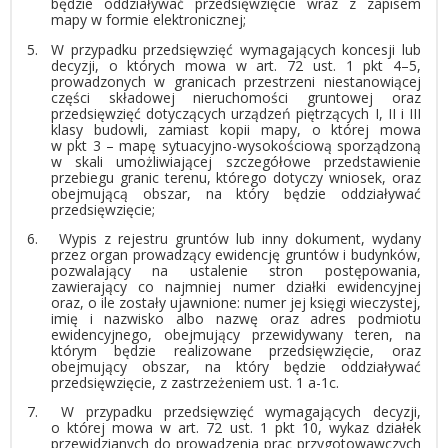
będzie oddziaływać przedsięwzięcie wraz z zapisem
mapy w formie elektronicznej;
5.
W przypadku przedsięwzięć wymagających koncesji lub
decyzji, o których mowa w art. 72 ust. 1 pkt 4–5,
prowadzonych w granicach przestrzeni niestanowiącej
części składowej nieruchomości gruntowej oraz
przedsięwzięć dotyczących urządzeń piętrzących I, II i III
klasy budowli, zamiast kopii mapy, o której mowa
w pkt 3 – mapę sytuacyjno-wysokościową sporządzoną
w skali umożliwiającej szczegółowe przedstawienie
przebiegu granic terenu, którego dotyczy wniosek, oraz
obejmującą obszar, na który będzie oddziaływać
przedsięwzięcie;
6.
Wypis z rejestru gruntów lub inny dokument, wydany
przez organ prowadzący ewidencję gruntów i budynków,
pozwalający na ustalenie stron postępowania,
zawierający co najmniej numer działki ewidencyjnej
oraz, o ile zostały ujawnione: numer jej księgi wieczystej,
imię i nazwisko albo nazwę oraz adres podmiotu
ewidencyjnego, obejmujący przewidywany teren, na
którym będzie realizowane przedsięwzięcie, oraz
obejmujący obszar, na który będzie oddziaływać
przedsięwzięcie, z zastrzeżeniem ust. 1 a-1c.
7.
W przypadku przedsięwzięć wymagających decyzji,
o której mowa w art. 72 ust. 1 pkt 10, wykaz działek
przewidzianych do prowadzenia prac przygotowawczych