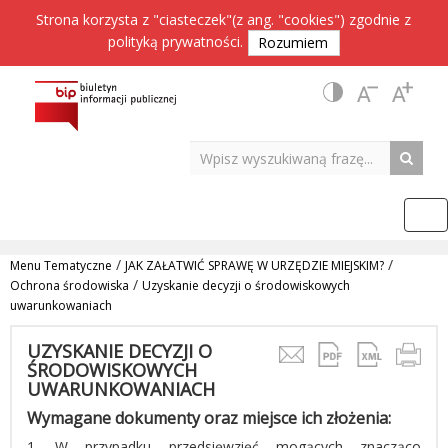
Strona korzysta z "ciasteczek"(z ang. "cookies") zgodnie z
polityką prywatności
.
Rozumiem
/
/
Menu Tematyczne
JAK ZAŁATWIĆ SPRAWĘ W URZĘDZIE MIEJSKIM?
/
Ochrona środowiska
Uzyskanie decyzji o środowiskowych
uwarunkowaniach
UZYSKANIE DECYZJI O
ŚRODOWISKOWYCH
UWARUNKOWANIACH
Wymagane dokumenty oraz miejsce ich złożenia:
1.
W przypadku przedsięwzięć mogących znacząco