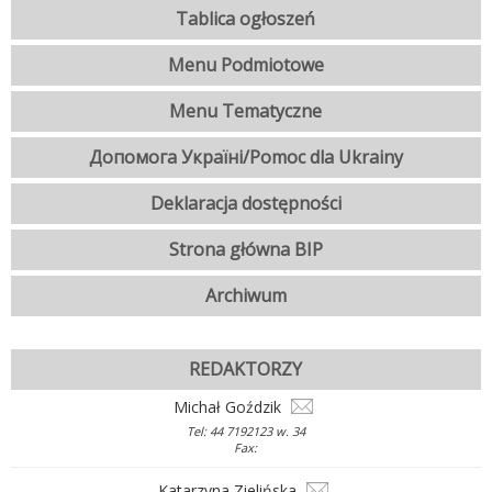
Tablica ogłoszeń
Menu Podmiotowe
Menu Tematyczne
Допомога Україні/Pomoc dla Ukrainy
Deklaracja dostępności
Strona główna BIP
Archiwum
REDAKTORZY
Michał Goździk
Tel: 44 7192123 w. 34
Fax:
Katarzyna Zielińska