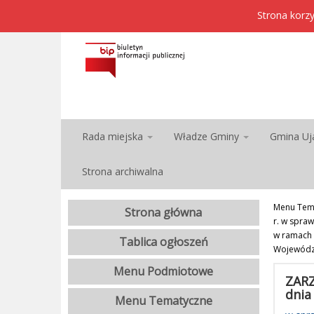
Strona korzy
Rada miejska
Władze Gminy
Gmina Uj
Strona archiwalna
Menu Tem
Strona główna
r. w spra
w ramach p
Tablica ogłoszeń
Wojewódzk
Menu Podmiotowe
ZARZ
dnia
Menu Tematyczne