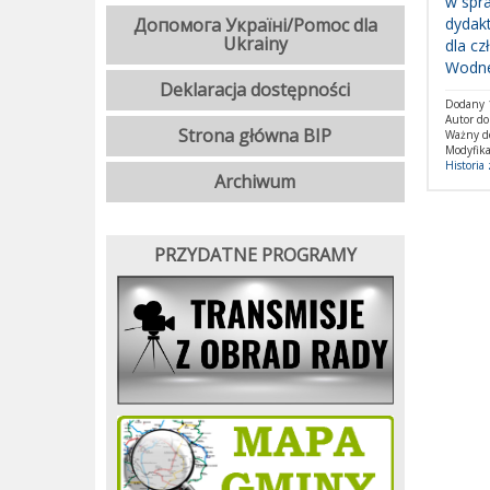
w spr
Допомога Україні/Pomoc dla
dydakt
Ukrainy
dla c
Wodne
Deklaracja dostępności
Dodany 1
Autor d
Strona główna BIP
Ważny d
Modyfika
Historia
Archiwum
PRZYDATNE PROGRAMY