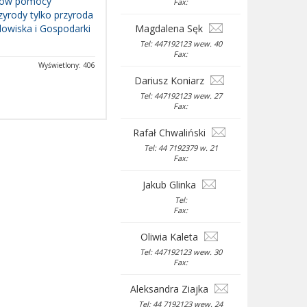
adów pomocy
Fax:
zyrody tylko przyroda
owiska i Gospodarki
Magdalena Sęk
Tel: 447192123 wew. 40
Fax:
Wyświetlony: 406
Dariusz Koniarz
Tel: 447192123 wew. 27
Fax:
Rafał Chwaliński
Tel: 44 7192379 w. 21
Fax:
Jakub Glinka
Tel:
Fax:
Oliwia Kaleta
Tel: 447192123 wew. 30
Fax:
Aleksandra Ziajka
Tel: 44 7192123 wew. 24