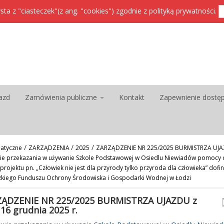
sta z "ciasteczek"(z ang. "cookies") zgodnie z
polityką prywatności
.
azd
Zamówienia publiczne
Kontakt
Zapewnienie dostę
/
/
/
atyczne
ZARZĄDZENIA
2025
ZARZĄDZENIE NR 225/2025 BURMISTRZA UJAZ
wie przekazania w używanie Szkole Podstawowej w Osiedlu Niewiadów pomocy 
rojektu pn. „Człowiek nie jest dla przyrody tylko przyroda dla człowieka” dof
iego Funduszu Ochrony Środowiska i Gospodarki Wodnej w Łodzi
ĄDZENIE NR 225/2025 BURMISTRZA UJAZDU z
 16 grudnia 2025 r.