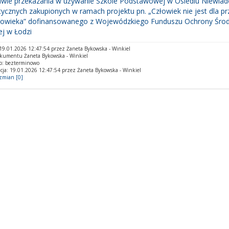
awie przekazania w używanie Szkole Podstawowej w Osiedlu Niewi
ycznych zakupionych w ramach projektu pn. „Człowiek nie jest dla pr
złowieka” dofinansowanego z Wojewódzkiego Funduszu Ochrony Środ
j w Łodzi
9.01.2026 12:47:54 przez Żaneta Bykowska - Winkiel
okumentu Żaneta Bykowska - Winkiel
o: bezterminowo
cja: 19.01.2026 12:47:54 przez Żaneta Bykowska - Winkiel
 zmian [0]