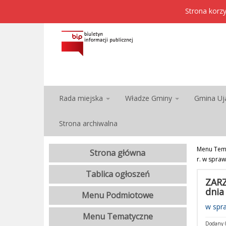
Strona korzy
Rada miejska
Władze Gminy
Gmina Uj
Strona archiwalna
Menu Tem
Strona główna
r. w spra
Tablica ogłoszeń
ZARZ
dnia
Menu Podmiotowe
w spr
Menu Tematyczne
Dodany 0