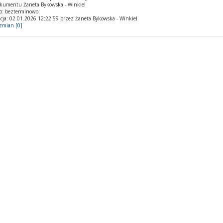
okumentu Żaneta Bykowska - Winkiel
o: bezterminowo
cja: 02.01.2026 12:22:59 przez Żaneta Bykowska - Winkiel
 zmian [0]