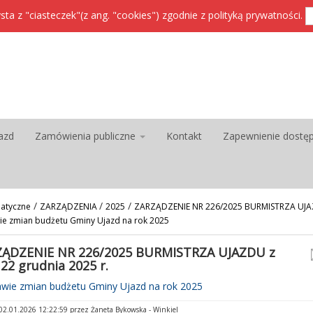
sta z "ciasteczek"(z ang. "cookies") zgodnie z
polityką prywatności
.
azd
Zamówienia publiczne
Kontakt
Zapewnienie dostę
/
/
/
atyczne
ZARZĄDZENIA
2025
ZARZĄDZENIE NR 226/2025 BURMISTRZA UJAZ
wie zmian budżetu Gminy Ujazd na rok 2025
ĄDZENIE NR 226/2025 BURMISTRZA UJAZDU z
 22 grudnia 2025 r.
awie zmian budżetu Gminy Ujazd na rok 2025
2.01.2026 12:22:59 przez Żaneta Bykowska - Winkiel