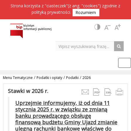
Strona korzysta z "ciasteczek"(z ang. "cookies") zgodnie z
polityką prywatności
.
Rozumiem
/
/
/
Menu Tematyczne
Podatki i opłaty
Podatki
2026
Stawki w 2026 r.
Uprzejmie informujemy, iż od dnia 11
stycznia 2025 r. w związku ze zmianą
banku prowadzącego obsługę
finansową budżetu Gminy Ujazd zmianie
ulegną rachunki bankowe właściwe do