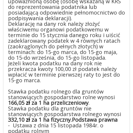
upoważnioną osobę (osobę wskazaną w KRS
do reprezentowania podatnika lub
posiadającą odpowiednie pełnomocnictwo do
podpisywania deklaracji).
Deklarację na dany rok należy złożyć
właściwemu organowi podatkowemu w
terminie do 15 stycznia danego roku i uiścić
zadeklarowany podatek w 4 równych ratach
(zaokrąglonych do pełnych złotych) w
terminach: do 15-go marca, do 15-go maja,
do 15-do września, do 15-go listopada.
Jeżeli kwota podatku na dany rok nie
przekracza kwoty 100,00 zł podatek należy
wpłacić w terminie pierwszej raty to jest do
15-go marca.
Stawka podatku rolnego dla gruntów
stanowiących gospodarstwo rolne wynosi
166,05
zł
za 1 ha przeliczeniowy
.
Stawka podatku dla gruntów nie
stanowiących gospodarstwa rolnego wynosi
332,10
zł
za 1 ha fizyczny.
Podstawa prawna
- Ustawa z dnia 15 listopada 1984r. o
podatku rolnym