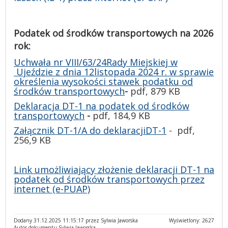
Podatek od środków transportowych na 2026
rok:
Uchwała nr VIII/63/24Rady Miejskiej w
Ujeździe z dnia 12listopada 2024 r. w sprawie
określenia wysokości stawek podatku od
środków transportowych
-
pdf, 879 KB
Deklaracja DT-1 na podatek od środków
transportowych
-
pdf,
184,9 KB
Załącznik DT-1/A do deklaracjiDT-1
- pdf,
256,9 KB
Link umożliwiający złożenie deklaracji DT-1 na
podatek od środków transportowych przez
internet (e-PUAP)
Dodany 31.12.2025 11:15:17 przez Sylwia Jaworska
Wyświetlony: 2627
Autor dokumentu Sylwia Jaworska