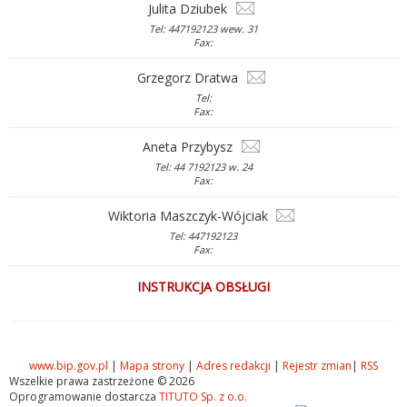
Julita Dziubek
Tel: 447192123 wew. 31
Fax:
Grzegorz Dratwa
Tel:
Fax:
Aneta Przybysz
Tel: 44 7192123 w. 24
Fax:
Wiktoria Maszczyk-Wójciak
Tel: 447192123
Fax:
INSTRUKCJA OBSŁUGI
www.bip.gov.pl
|
Mapa strony
|
Adres redakcji
|
Rejestr zmian
|
RSS
Wszelkie prawa zastrzeżone © 2026
Oprogramowanie dostarcza
TITUTO Sp. z o.o.