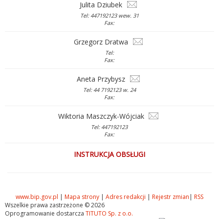
Julita Dziubek
Tel: 447192123 wew. 31
Fax:
Grzegorz Dratwa
Tel:
Fax:
Aneta Przybysz
Tel: 44 7192123 w. 24
Fax:
Wiktoria Maszczyk-Wójciak
Tel: 447192123
Fax:
INSTRUKCJA OBSŁUGI
www.bip.gov.pl
|
Mapa strony
|
Adres redakcji
|
Rejestr zmian
|
RSS
Wszelkie prawa zastrzeżone © 2026
Oprogramowanie dostarcza
TITUTO Sp. z o.o.