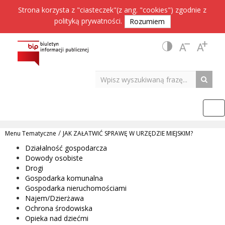
Strona korzysta z "ciasteczek"(z ang. "cookies") zgodnie z
polityką prywatności
.
Rozumiem
/
Menu Tematyczne
JAK ZAŁATWIĆ SPRAWĘ W URZĘDZIE MIEJSKIM?
Działalność gospodarcza
Dowody osobiste
Drogi
Gospodarka komunalna
Gospodarka nieruchomościami
Najem/Dzierżawa
Ochrona środowiska
Opieka nad dziećmi