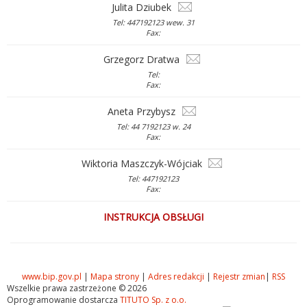
Julita Dziubek
Tel: 447192123 wew. 31
Fax:
Grzegorz Dratwa
Tel:
Fax:
Aneta Przybysz
Tel: 44 7192123 w. 24
Fax:
Wiktoria Maszczyk-Wójciak
Tel: 447192123
Fax:
INSTRUKCJA OBSŁUGI
www.bip.gov.pl
|
Mapa strony
|
Adres redakcji
|
Rejestr zmian
|
RSS
Wszelkie prawa zastrzeżone © 2026
Oprogramowanie dostarcza
TITUTO Sp. z o.o.