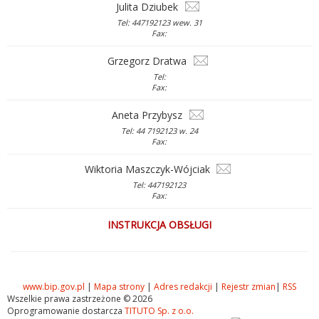
Julita Dziubek
Tel: 447192123 wew. 31
Fax:
Grzegorz Dratwa
Tel:
Fax:
Aneta Przybysz
Tel: 44 7192123 w. 24
Fax:
Wiktoria Maszczyk-Wójciak
Tel: 447192123
Fax:
INSTRUKCJA OBSŁUGI
www.bip.gov.pl
|
Mapa strony
|
Adres redakcji
|
Rejestr zmian
|
RSS
Wszelkie prawa zastrzeżone © 2026
Oprogramowanie dostarcza
TITUTO Sp. z o.o.