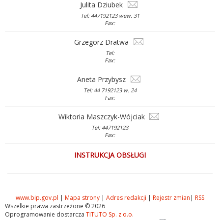
Julita Dziubek
Tel: 447192123 wew. 31
Fax:
Grzegorz Dratwa
Tel:
Fax:
Aneta Przybysz
Tel: 44 7192123 w. 24
Fax:
Wiktoria Maszczyk-Wójciak
Tel: 447192123
Fax:
INSTRUKCJA OBSŁUGI
www.bip.gov.pl
|
Mapa strony
|
Adres redakcji
|
Rejestr zmian
|
RSS
Wszelkie prawa zastrzeżone © 2026
Oprogramowanie dostarcza
TITUTO Sp. z o.o.