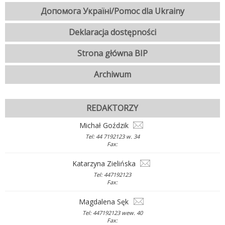
Допомога Україні/Pomoc dla Ukrainy
Deklaracja dostępności
Strona główna BIP
Archiwum
REDAKTORZY
Michał Goździk
Tel: 44 7192123 w. 34
Fax:
Katarzyna Zielińska
Tel: 447192123
Fax:
Magdalena Sęk
Tel: 447192123 wew. 40
Fax: