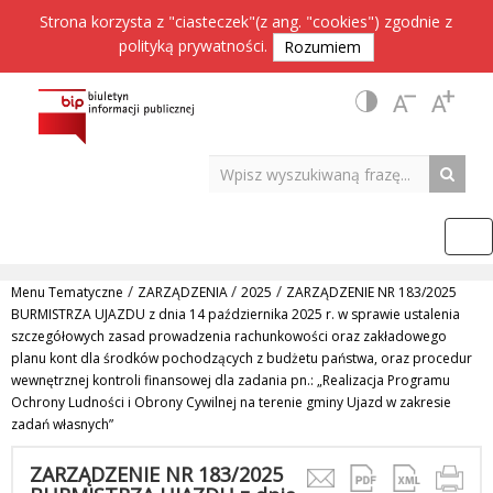
Strona korzysta z "ciasteczek"(z ang. "cookies") zgodnie z
polityką prywatności
.
Rozumiem
/
/
/
Menu Tematyczne
ZARZĄDZENIA
2025
ZARZĄDZENIE NR 183/2025
BURMISTRZA UJAZDU z dnia 14 października 2025 r. w sprawie ustalenia
szczegółowych zasad prowadzenia rachunkowości oraz zakładowego
planu kont dla środków pochodzących z budżetu państwa, oraz procedur
wewnętrznej kontroli finansowej dla zadania pn.: „Realizacja Programu
Ochrony Ludności i Obrony Cywilnej na terenie gminy Ujazd w zakresie
zadań własnych”
ZARZĄDZENIE NR 183/2025