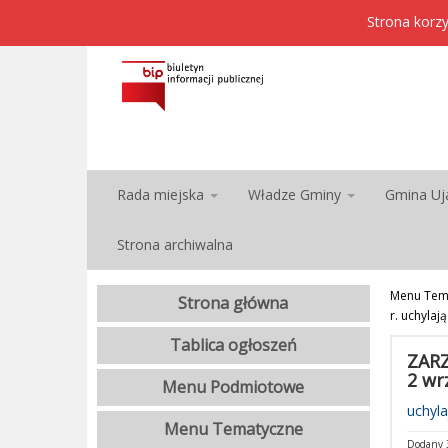
Strona korzy
Rada miejska
Władze Gminy
Gmina Uj
Strona archiwalna
Menu Tem
Strona główna
r. uchyla
Tablica ogłoszeń
ZARZ
2 wr
Menu Podmiotowe
uchyla
Menu Tematyczne
Dodany 3