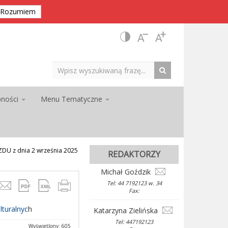
Rozumiem
pności
Menu Tematyczne
U z dnia 2 września 2025
REDAKTORZY
Michał Goździk
Tel: 44 7192123 w. 34
Fax:
h
turalnyc
Katarzyna Zielińska
Tel: 447192123
Wyświetlony: 605