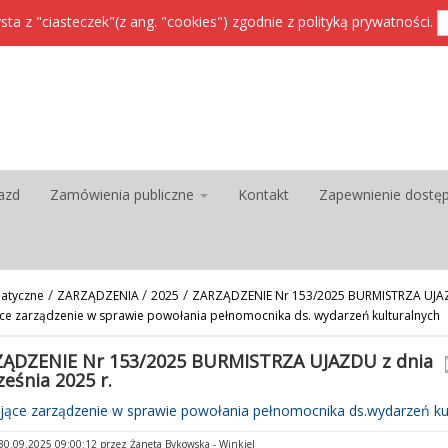
sta z "ciasteczek"(z ang. "cookies") zgodnie z
polityką prywatności
.
azd
Zamówienia publiczne
Kontakt
Zapewnienie dostę
/
/
/
atyczne
ZARZĄDZENIA
2025
ZARZĄDZENIE Nr 153/2025 BURMISTRZA UJAZD
jące zarządzenie w sprawie powołania pełnomocnika ds. wydarzeń kulturalnych
ĄDZENIE Nr 153/2025 BURMISTRZA UJAZDU z dnia
ześnia 2025 r.
jące zarządzenie w sprawie powołania pełnomocnika ds.wydarzeń kul
0.09.2025 09:00:12 przez Żaneta Bykowska - Winkiel