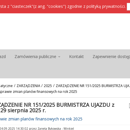
sta z "ciasteczek"(z ang. "cookies") zgodnie z
polityką prywatności
.
azd
Zamówienia publiczne
Kontakt
Zapewnienie dostę
/
/
/
atyczne
ZARZĄDZENIA
2025
ZARZĄDZENIE NR 151/2025 BURMISTRZA UJAZD
 sprawie zmian planów finansowych na rok 2025
ĄDZENIE NR 151/2025 BURMISTRZA UJAZDU z
29 sierpnia 2025 r.
awie zmian planów finansowych na rok 2025
4.09.2025 14:30:02 przez Żaneta Bykowska - Winkiel