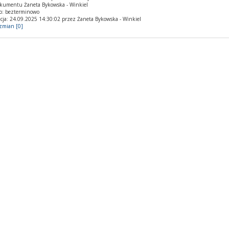
okumentu Żaneta Bykowska - Winkiel
o: bezterminowo
cja: 24.09.2025 14:30:02 przez Żaneta Bykowska - Winkiel
 zmian [0]