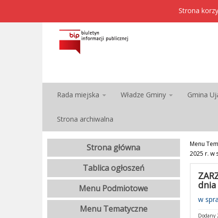
Strona korzy
Rada miejska
Władze Gminy
Gmina Uj
Strona archiwalna
Menu Tem
Strona główna
2025 r. w
Tablica ogłoszeń
ZARZ
dnia 
Menu Podmiotowe
w spr
Menu Tematyczne
Dodany 2