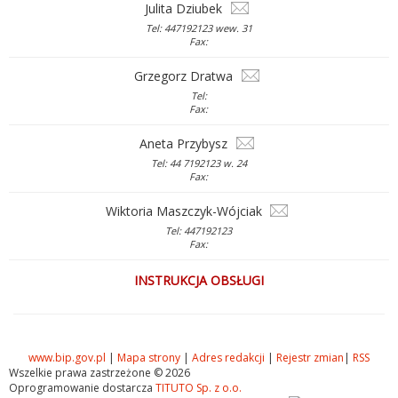
Julita Dziubek
Tel: 447192123 wew. 31
Fax:
Grzegorz Dratwa
Tel:
Fax:
Aneta Przybysz
Tel: 44 7192123 w. 24
Fax:
Wiktoria Maszczyk-Wójciak
Tel: 447192123
Fax:
INSTRUKCJA OBSŁUGI
www.bip.gov.pl
|
Mapa strony
|
Adres redakcji
|
Rejestr zmian
|
RSS
Wszelkie prawa zastrzeżone © 2026
Oprogramowanie dostarcza
TITUTO Sp. z o.o.