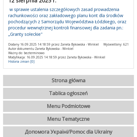
12 sierpnia 2025 r.
w sprawie ustalenia szczegółowych zasad prowadzenia
rachunkowości oraz zakładowego planu kont dla środków
pochodzących z Samorządu Województwa Łódzkiego, oraz
procedur wewnętrznej kontroli finansowej dla zadania pn.:
„Granty sołeckie"
Dodany 16.09.2025 14:18:59 przez Żaneta Bykowska - Winkiel
Wyświetlony: 621
Autor dokumentu Żaneta Bykowska - Winkiel
Ważny do: bezterminowo
Modyfikacja: 16.09.2025 14:18:59 przez Żaneta Bykowska - Winkiel
Historia zmian [0]
Strona główna
Tablica ogłoszeń
Menu Podmiotowe
Menu Tematyczne
Допомога Україні/Pomoc dla Ukrainy