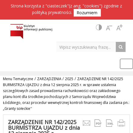
Strona korzysta z "ciasteczek"(z ang. "cookies") zgodnie z
polityką prywatności
.
Rozumiem
/
/
/
Menu Tematyczne
ZARZĄDZENIA
2025
ZARZĄDZENIE NR 142/2025
BURMISTRZA UJAZDU z dnia 12 sierpnia 2025 r. w sprawie ustalenia
szczegółowych zasad prowadzenia rachunkowości oraz zakładowego
planu kont dla środków pochodzących z Samorządu Województwa
Łódzkiego, oraz procedur wewnętrznej kontroli finansowej dla zadania pn.:
„Granty sołeckie''
ZARZĄDZENIE NR 142/2025
BURMISTRZA UJAZDU z dnia