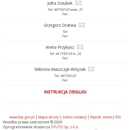
Julita Dziubek
Tel: 447192123 wew. 31
Fax:
Grzegorz Dratwa
Tel:
Fax:
Aneta Przybysz
Tel: 44 7192123 w. 24
Fax:
Wiktoria Maszczyk-Wójciak
Tel: 447192123
Fax:
INSTRUKCJA OBSŁUGI
www.bip.gov.pl
|
Mapa strony
|
Adres redakcji
|
Rejestr zmian
|
RSS
Wszelkie prawa zastrzeżone © 2026
Oprogramowanie dostarcza
TITUTO Sp. z o.o.