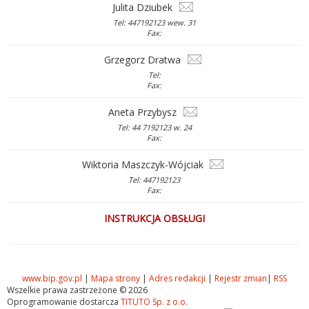
Julita Dziubek
Tel: 447192123 wew. 31
Fax:
Grzegorz Dratwa
Tel:
Fax:
Aneta Przybysz
Tel: 44 7192123 w. 24
Fax:
Wiktoria Maszczyk-Wójciak
Tel: 447192123
Fax:
INSTRUKCJA OBSŁUGI
www.bip.gov.pl
|
Mapa strony
|
Adres redakcji
|
Rejestr zmian
|
RSS
Wszelkie prawa zastrzeżone © 2026
Oprogramowanie dostarcza
TITUTO Sp. z o.o.