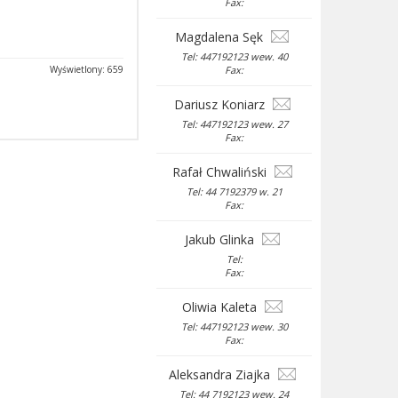
Fax:
Magdalena Sęk
Tel: 447192123 wew. 40
Wyświetlony: 659
Fax:
Dariusz Koniarz
Tel: 447192123 wew. 27
Fax:
Rafał Chwaliński
Tel: 44 7192379 w. 21
Fax:
Jakub Glinka
Tel:
Fax:
Oliwia Kaleta
Tel: 447192123 wew. 30
Fax:
Aleksandra Ziajka
Tel: 44 7192123 wew. 24