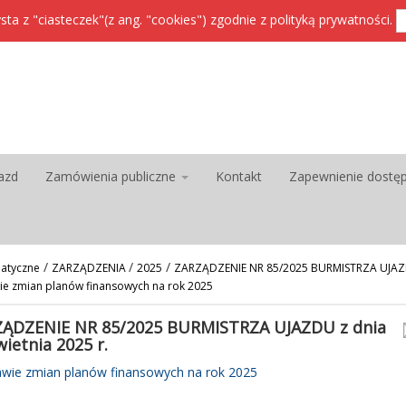
sta z "ciasteczek"(z ang. "cookies") zgodnie z
polityką prywatności
.
azd
Zamówienia publiczne
Kontakt
Zapewnienie dostę
/
/
/
atyczne
ZARZĄDZENIA
2025
ZARZĄDZENIE NR 85/2025 BURMISTRZA UJAZDU
wie zmian planów finansowych na rok 2025
ĄDZENIE NR 85/2025 BURMISTRZA UJAZDU z dnia
wietnia 2025 r.
awie zmian planów finansowych na rok 2025