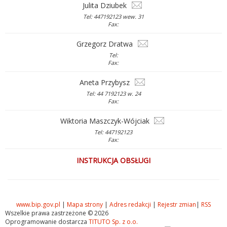
Julita Dziubek
Tel: 447192123 wew. 31
Fax:
Grzegorz Dratwa
Tel:
Fax:
Aneta Przybysz
Tel: 44 7192123 w. 24
Fax:
Wiktoria Maszczyk-Wójciak
Tel: 447192123
Fax:
INSTRUKCJA OBSŁUGI
www.bip.gov.pl
|
Mapa strony
|
Adres redakcji
|
Rejestr zmian
|
RSS
Wszelkie prawa zastrzeżone © 2026
Oprogramowanie dostarcza
TITUTO Sp. z o.o.