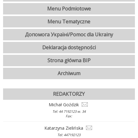
Menu Podmiotowe
Menu Tematyczne
Допомога Україні/Pomoc dla Ukrainy
Deklaracja dostępności
Strona główna BIP
Archiwum
REDAKTORZY
Michał Goździk
Tel: 44 7192123 w. 34
Fax:
Katarzyna Zielińska
Tel: 447192123