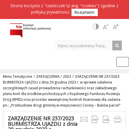
Strona korzysta z "ciasteczek"(z ang. "cookies") zgodnie z
polityką prywatności
.
Rozumiem
/
/
/
Menu Tematyczne
ZARZĄDZENIA
2023
ZARZĄDZENIE NR 237/2023
BURMISTRZA UJAZDU z dnia 29 grudnia 2023 r. w sprawie ustalenia
szczegółowych zasad prowadzenia rachunkowości oraz zakładowego
planu kont dla środków pochodzących z Rządowego Funduszu Rozwoju
Dróg (RFRD) oraz procedur wewnętrznej kontroli finansowej dla zadania
pn.: „Przebudowa drogi gminnej w miejscowości Ciosny – Buków parcel”
ZARZĄDZENIE NR 237/2023
BURMISTRZA UJAZDU z dnia