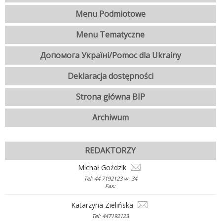
Menu Podmiotowe
Menu Tematyczne
Допомога Україні/Pomoc dla Ukrainy
Deklaracja dostępności
Strona główna BIP
Archiwum
REDAKTORZY
Michał Goździk
Tel: 44 7192123 w. 34
Fax:
Katarzyna Zielińska
Tel: 447192123