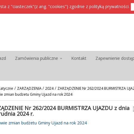
sta z "ciasteczek"(z ang. "cookies") zgodnie z
polityką prywatności
.
azd
Zamówienia publiczne
Kontakt
Zapewnienie dostę
/
/
/
atyczne
ZARZĄDZENIA
2024
ZARZĄDZENIE Nr 262/2024 BURMISTRZA UJAZD
wie zmian budżetu Gminy Ujazd na rok 2024
ĄDZENIE Nr 262/2024 BURMISTRZA UJAZDU z dnia
rudnia 2024 r.
awie zmian budżetu Gminy Ujazd na rok 2024