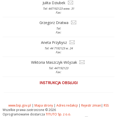
Julita Dziubek
Tel: 447192123 wew. 31
Fax:
Grzegorz Dratwa
Tel:
Fax:
Aneta Przybysz
Tel: 44 7192123 w. 24
Fax:
Wiktoria Maszczyk-Wójciak
Tel: 447192123
Fax:
INSTRUKCJA OBSŁUGI
www.bip.gov.pl
|
Mapa strony
|
Adres redakcji
|
Rejestr zmian
|
RSS
Wszelkie prawa zastrzeżone © 2026
Oprogramowanie dostarcza
TITUTO Sp. z o.o.