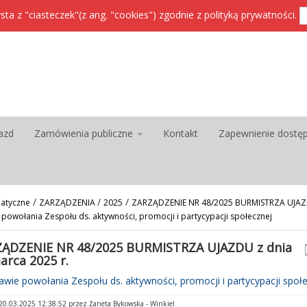
sta z "ciasteczek"(z ang. "cookies") zgodnie z
polityką prywatności
.
azd
Zamówienia publiczne
Kontakt
Zapewnienie dostę
/
/
/
atyczne
ZARZĄDZENIA
2025
ZARZĄDZENIE NR 48/2025 BURMISTRZA UJAZDU
powołania Zespołu ds. aktywności, promocji i partycypacji społecznej
ĄDZENIE NR 48/2025 BURMISTRZA UJAZDU z dnia
arca 2025 r.
wie powołania Zespołu ds. aktywności, promocji i partycypacji społ
0.03.2025 12:38:52 przez Żaneta Bykowska - Winkiel