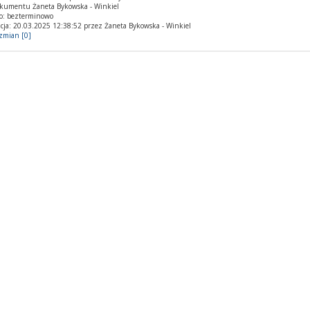
okumentu Żaneta Bykowska - Winkiel
o: bezterminowo
cja: 20.03.2025 12:38:52 przez Żaneta Bykowska - Winkiel
 zmian [0]