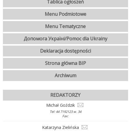
Tablica ogłoszeń
Menu Podmiotowe
Menu Tematyczne
Допомога Україні/Pomoc dla Ukrainy
Deklaracja dostępności
Strona główna BIP
Archiwum
REDAKTORZY
Michał Goździk
Tel: 44 7192123 w. 34
Fax:
Katarzyna Zielińska