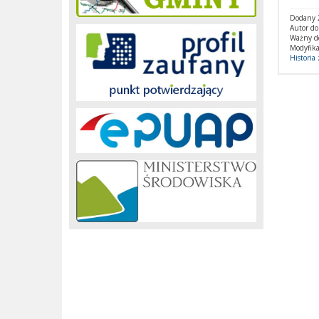
Dodany 2
Autor d
Ważny d
Modyfika
Historia