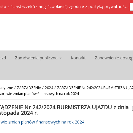
sta z "ciasteczek"(z ang. "cookies") zgodnie z
polityką prywatności
.
azd
Zamówienia publiczne
Kontakt
Zapewnienie dostę
/
/
/
atyczne
ZARZĄDZENIA
2024
ZARZĄDZENIE Nr 242/2024 BURMISTRZA UJAZD
 sprawie zmian planów finansowych na rok 2024
ĄDZENIE Nr 242/2024 BURMISTRZA UJAZDU z dnia
istopada 2024 r.
awie zmian planów finansowych na rok 2024