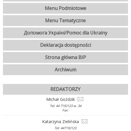
Menu Podmiotowe
Menu Tematyczne
Допомога Україні/Pomoc dla Ukrainy
Deklaracja dostępności
Strona główna BIP
Archiwum
REDAKTORZY
Michał Goździk
Tel: 44 7192123 w. 34
Fax:
Katarzyna Zielińska
Tel: 447192123