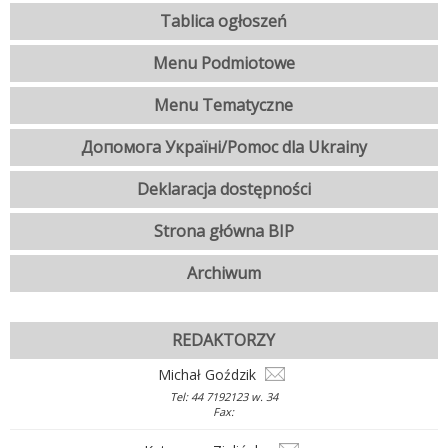
Tablica ogłoszeń
Menu Podmiotowe
Menu Tematyczne
Допомога Україні/Pomoc dla Ukrainy
Deklaracja dostępności
Strona główna BIP
Archiwum
REDAKTORZY
Michał Goździk
Tel: 44 7192123 w. 34
Fax: