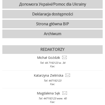
Допомога Україні/Pomoc dla Ukrainy
Deklaracja dostępności
Strona główna BIP
Archiwum
REDAKTORZY
Michał Goździk
Tel: 44 7192123 w. 34
Fax:
Katarzyna Zielińska
Tel: 447192123
Fax:
Magdalena Sęk
Tel: 447192123 wew. 40
Fax: