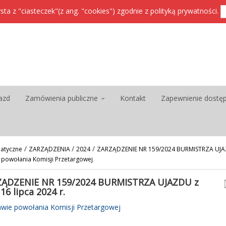
sta z "ciasteczek"(z ang. "cookies") zgodnie z
polityką prywatności
.
azd
Zamówienia publiczne
Kontakt
Zapewnienie dostę
/
/
/
atyczne
ZARZĄDZENIA
2024
ZARZĄDZENIE NR 159/2024 BURMISTRZA UJAZDU
 powołania Komisji Przetargowej
ĄDZENIE NR 159/2024 BURMISTRZA UJAZDU z
16 lipca 2024 r.
awie powołania Komisji Przetargowej