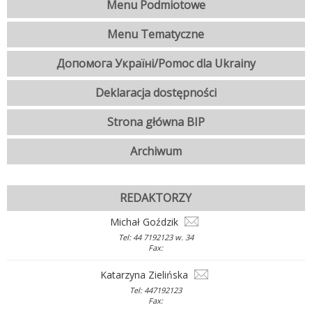
Menu Podmiotowe
Menu Tematyczne
Допомога Україні/Pomoc dla Ukrainy
Deklaracja dostępności
Strona główna BIP
Archiwum
REDAKTORZY
Michał Goździk
Tel: 44 7192123 w. 34
Fax:
Katarzyna Zielińska
Tel: 447192123
Fax: