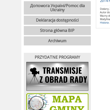
2014 r
Допомога Україні/Pomoc dla
Ukrainy
Dodany 2
Autor d
Ważny d
Deklaracja dostępności
Modyfika
Historia
Strona główna BIP
Archiwum
PRZYDATNE PROGRAMY