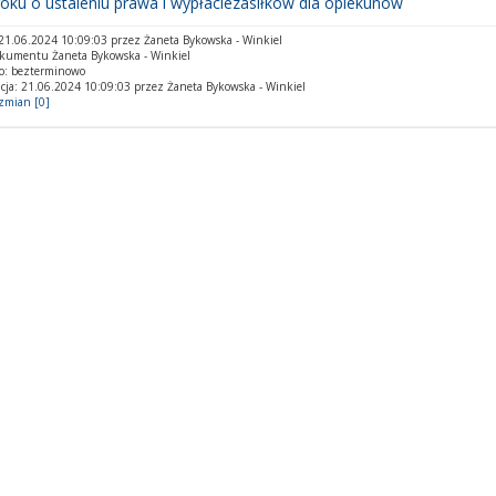
oku o ustaleniu prawa i wypłaciezasiłków dla opiekunów
1.06.2024 10:09:03 przez Żaneta Bykowska - Winkiel
okumentu Żaneta Bykowska - Winkiel
o: bezterminowo
cja: 21.06.2024 10:09:03 przez Żaneta Bykowska - Winkiel
 zmian [0]