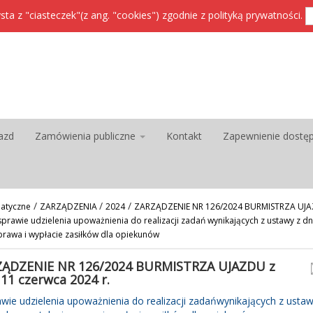
sta z "ciasteczek"(z ang. "cookies") zgodnie z
polityką prywatności
.
azd
Zamówienia publiczne
Kontakt
Zapewnienie dostę
/
/
/
atyczne
ZARZĄDZENIA
2024
ZARZĄDZENIE NR 126/2024 BURMISTRZA UJAZ
sprawie udzielenia upoważnienia do realizacji zadań wynikających z ustawy z dn
prawa i wypłacie zasiłków dla opiekunów
ĄDZENIE NR 126/2024 BURMISTRZA UJAZDU z
 11 czerwca 2024 r.
wie udzielenia upoważnienia do realizacji zadańwynikających z ustawy