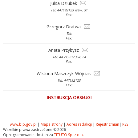
Julita Dziubek
Tel: 447192123 wew. 31
Fax:
Grzegorz Dratwa
Tel:
Fax:
Aneta Przybysz
Tel: 44 7192123 w. 24
Fax:
Wiktoria Maszczyk-Wójciak
Tel: 447192123
Fax:
INSTRUKCJA OBSŁUGI
www.bip.gov.pl
|
Mapa strony
|
Adres redakcji
|
Rejestr zmian
|
RSS
Wszelkie prawa zastrzeżone © 2026
Oprogramowanie dostarcza
TITUTO Sp. z o.o.