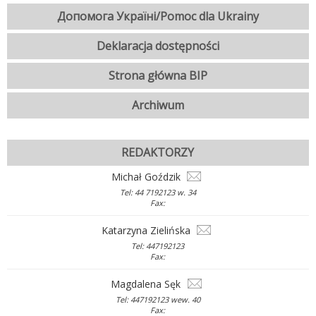
Допомога Україні/Pomoc dla Ukrainy
Deklaracja dostępności
Strona główna BIP
Archiwum
REDAKTORZY
Michał Goździk
Tel: 44 7192123 w. 34
Fax:
Katarzyna Zielińska
Tel: 447192123
Fax:
Magdalena Sęk
Tel: 447192123 wew. 40
Fax: