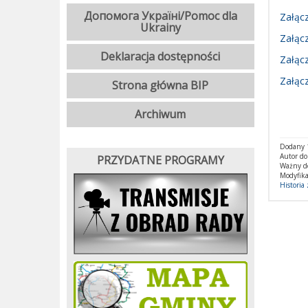
Допомога Україні/Pomoc dla
Załącz
Ukrainy
Załącz
Deklaracja dostępności
Załącz
Załącz
Strona główna BIP
Archiwum
Dodany 1
Autor d
PRZYDATNE PROGRAMY
Ważny d
Modyfika
Historia