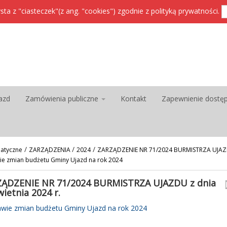
sta z "ciasteczek"(z ang. "cookies") zgodnie z
polityką prywatności
.
azd
Zamówienia publiczne
Kontakt
Zapewnienie dostę
/
/
/
atyczne
ZARZĄDZENIA
2024
ZARZĄDZENIE NR 71/2024 BURMISTRZA UJAZDU
wie zmian budżetu Gminy Ujazd na rok 2024
ĄDZENIE NR 71/2024 BURMISTRZA UJAZDU z dnia
wietnia 2024 r.
awie zmian budżetu Gminy Ujazd na rok 2024