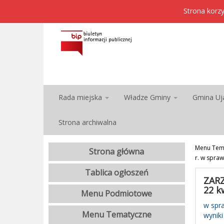
Strona korzy
Rada miejska
Władze Gminy
Gmina Uj
Strona archiwalna
Menu Tem
Strona główna
r. w spra
Tablica ogłoszeń
ZARZ
22 k
Menu Podmiotowe
w spra
Menu Tematyczne
wynik