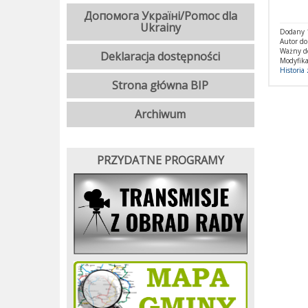
Допомога Україні/Pomoc dla
Ukrainy
Dodany 1
Autor d
Ważny d
Deklaracja dostępności
Modyfika
Historia
Strona główna BIP
Archiwum
PRZYDATNE PROGRAMY