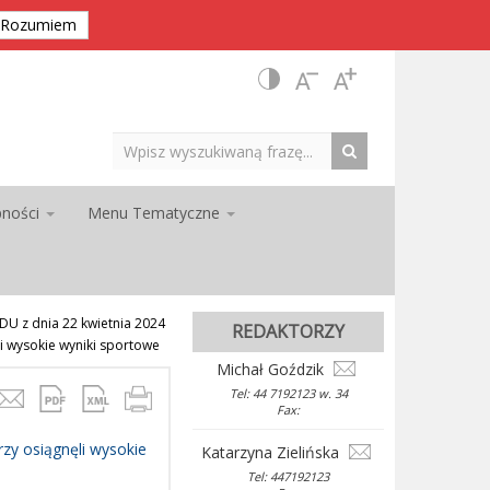
Rozumiem
pności
Menu Tematyczne
 z dnia 22 kwietnia 2024
REDAKTORZY
i wysokie wyniki sportowe
Michał Goździk
Tel: 44 7192123 w. 34
Fax:
zy osiągnęli wysokie
Katarzyna Zielińska
Tel: 447192123