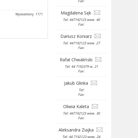
Fax:
Magdalena Sęk
Wyświetlony: 1171
Tel: 447192123 wew. 40
Fax:
Dariusz Koniarz
Tel: 447192123 wew. 27
Fax:
Rafał Chwaliński
Tel: 44 7192379 w. 21
Fax:
Jakub Glinka
Tel:
Fax:
Oliwia Kaleta
Tel: 447192123 wew. 30
Fax:
Aleksandra Ziajka
Tel: 44 7192123 wew. 24