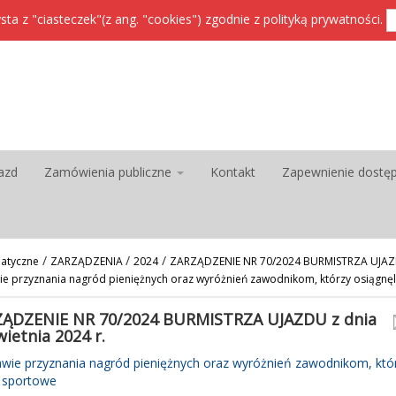
sta z "ciasteczek"(z ang. "cookies") zgodnie z
polityką prywatności
.
azd
Zamówienia publiczne
Kontakt
Zapewnienie dostę
/
/
/
atyczne
ZARZĄDZENIA
2024
ZARZĄDZENIE NR 70/2024 BURMISTRZA UJAZDU
wie przyznania nagród pieniężnych oraz wyróżnień zawodnikom, którzy osiągnęl
ĄDZENIE NR 70/2024 BURMISTRZA UJAZDU z dnia
wietnia 2024 r.
wie przyznania nagród pieniężnych oraz wyróżnień zawodnikom, któr
i sportowe