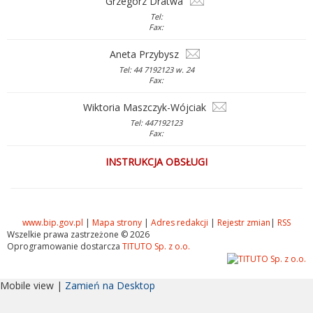
Grzegorz Dratwa
Tel:
Fax:
Aneta Przybysz
Tel: 44 7192123 w. 24
Fax:
Wiktoria Maszczyk-Wójciak
Tel: 447192123
Fax:
INSTRUKCJA OBSŁUGI
www.bip.gov.pl
|
Mapa strony
|
Adres redakcji
|
Rejestr zmian
|
RSS
Wszelkie prawa zastrzeżone © 2026
Oprogramowanie dostarcza
TITUTO Sp. z o.o.
Mobile view |
Zamień na Desktop