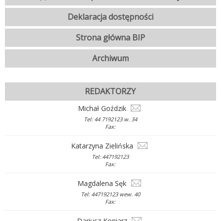
Deklaracja dostępności
Strona główna BIP
Archiwum
REDAKTORZY
Michał Goździk
Tel: 44 7192123 w. 34
Fax:
Katarzyna Zielińska
Tel: 447192123
Fax:
Magdalena Sęk
Tel: 447192123 wew. 40
Fax:
Dariusz Koniarz