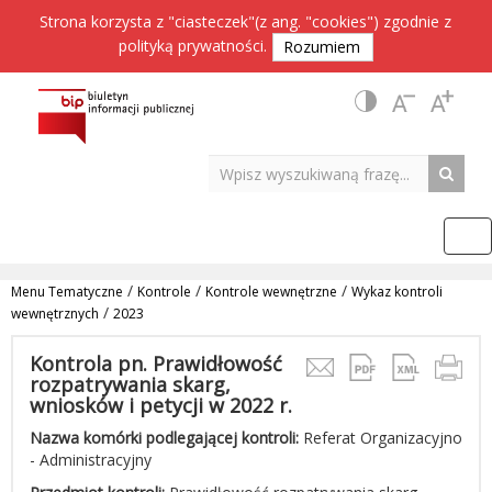
Strona korzysta z "ciasteczek"(z ang. "cookies") zgodnie z
polityką prywatności
.
Rozumiem
/
/
/
Menu Tematyczne
Kontrole
Kontrole wewnętrzne
Wykaz kontroli
/
wewnętrznych
2023
Kontrola pn. Prawidłowość
rozpatrywania skarg,
wniosków i petycji w 2022 r.
Nazwa komórki podlegającej kontroli:
Referat Organizacyjno
- Administracyjny