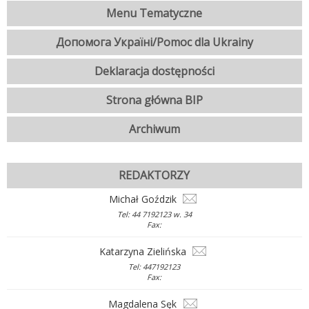
Menu Tematyczne
Допомога Україні/Pomoc dla Ukrainy
Deklaracja dostępności
Strona główna BIP
Archiwum
REDAKTORZY
Michał Goździk
Tel: 44 7192123 w. 34
Fax:
Katarzyna Zielińska
Tel: 447192123
Fax:
Magdalena Sęk